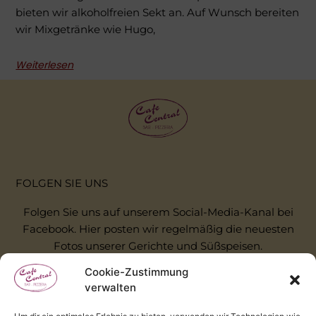
bieten wir alkoholfreien Sekt an. Auf Wunsch bereiten
wir Mixgetränke wie Hugo,
Weiterlesen
FOLGEN SIE UNS
Folgen Sie uns auf unserem Social-Media-Kanal bei
Facebook. Hier posten wir regelmäßig die neuesten
Fotos unserer Gerichte und Süßspeisen.
Cookie-Zustimmung
FACEBOOK
verwalten