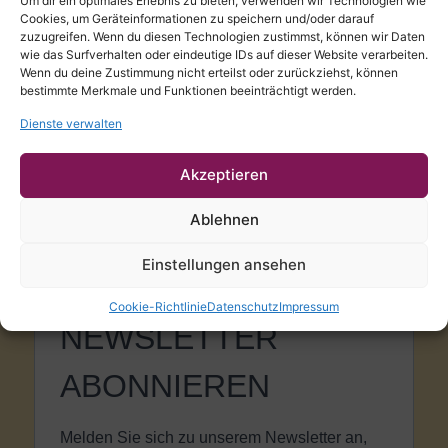
Um dir ein optimales Erlebnis zu bieten, verwenden wir Technologien wie
Cookies, um Geräteinformationen zu speichern und/oder darauf
zuzugreifen. Wenn du diesen Technologien zustimmst, können wir Daten
COOKIE-RICHTLINIE (EU)
wie das Surfverhalten oder eindeutige IDs auf dieser Website verarbeiten.
Wenn du deine Zustimmung nicht erteilst oder zurückziehst, können
ÖFFNUNGSZEITEN
bestimmte Merkmale und Funktionen beeinträchtigt werden.
Dienste verwalten
Donnerstag – Dienstag
9:30 – 21:00 Uhr
Akzeptieren
Küche durchgehend von 12:00 bis 21:00
Ablehnen
Einstellungen ansehen
Cookie-Richtlinie
Datenschutz
Impressum
NEWSLETTER
ABONNIEREN
Melden Sie sich zu unserem Newsletter an,