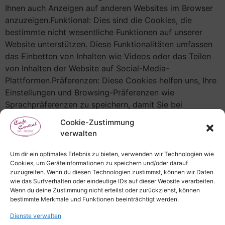
Ihnen auch Anzeigen auf anderen Websites im Browser
anzuzeigen.Funktional: Dies sind die Cookies, die
bestimmte nicht wesentliche Funktionen auf unserer
Website unterstützen. Diese Funktionalitäten umfassen
das Einbetten von Inhalten wie Videos oder das Teilen
von Inhalten der Website auf Social-Media-
Plattformen.Präferenzen: Diese Cookies helfen uns, Ihre
Einstellungen und Browsing-Präferenzen wie
Sprachpräferenzen zu speichern, damit Sie bei
zukünftigen Besuchen der Website ein besseres und
Cookie-Zustimmung
effizienteres Erlebnis haben.[cookie_audit
verwalten
columns=“cookie,description“ heading=“The below list
details the cookies used in our website.“]
Um dir ein optimales Erlebnis zu bieten, verwenden wir Technologien wie
Cookies, um Geräteinformationen zu speichern und/oder darauf
Wie Kann Ich Die Cookie-Einstellungen
zuzugreifen. Wenn du diesen Technologien zustimmst, können wir Daten
Steuern?
wie das Surfverhalten oder eindeutige IDs auf dieser Website verarbeiten.
Wenn du deine Zustimmung nicht erteilst oder zurückziehst, können
Sollten Sie sich entscheiden, Ihre Einstellungen später
bestimmte Merkmale und Funktionen beeinträchtigt werden.
während Ihrer Browsersitzung zu ändern, können Sie auf
Dienste verwalten
Ihrem Bildschirm auf die Registerkarte „Datenschutz-